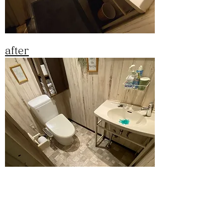
after
CF貼り（CM-1243）