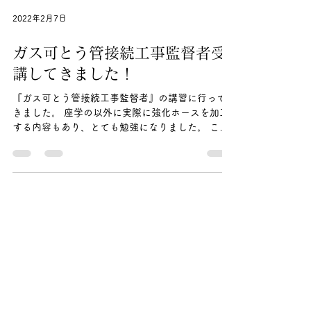
2022年2月7日
ガス可とう管接続工事監督者受
講してきました！
『ガス可とう管接続工事監督者』の講習に行って
きました。 座学の以外に実際に強化ホースを加工
する内容もあり、とても勉強になりました。 この
講習を受け、資格を持つことで リフォームなどで
直面する、ガス機器の取り外しや接続（LPガスは
除く）が出来ます。 例えば...